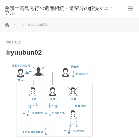
弁護士高島秀行の遺産相続・遺留分の解決マニュ
アル
ホーム
iryuubun02
2017.11.2
iryuubun02