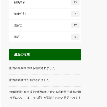
解決事例
13
遺産分割
7
遺留分
27
遺言
6
最近の投稿
配偶者短期居住権も創設されました
配偶者居住権が新設されました
婚姻期間２０年以上の配偶者に対する居住用不動産の贈
与等については、持ち戻しが免除されたと推定されます