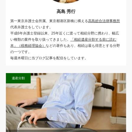
高島 秀行
第一東京弁護士会所属、東京都港区新橋に構える
高島総合法律事務所
代表弁護士をしています。
平成6年弁護士登録以来、25年近くに渡って相続分野に携わり、幅広
い種類の案件を取り扱ってきました。
「相続遺産分割する前に読む
本」（税務経理協会）
などの著作もあり、相続は最も得意とする分野
の一つです。
毎週木曜日に当ブログ記事を配信をしています。
遺産分割