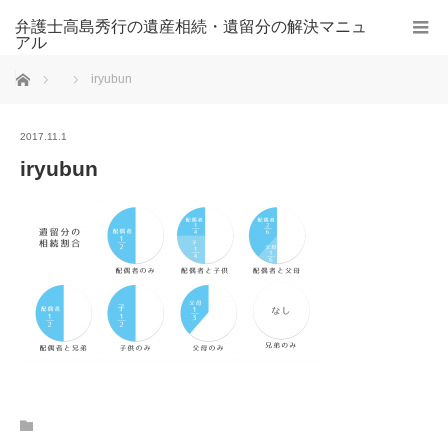
弁護士高島秀行の遺産相続・遺留分の解決マニュ
アル
ホーム
iryubun
2017.11.1
iryubun