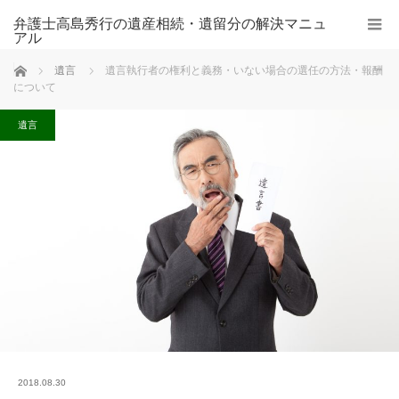
弁護士高島秀行の遺産相続・遺留分の解決マニュ
アル
ホーム
遺言
遺言執行者の権利と義務・いない場合の選任の方法・報酬
について
遺言
2018.08.30