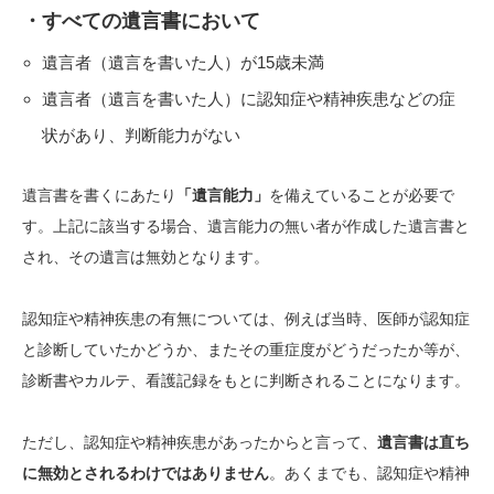
・すべての遺言書において
遺言者（遺言を書いた人）が15歳未満
遺言者（遺言を書いた人）に
認知症や精神疾患
などの症
状があり
、判断能力がない
遺言書を書くにあたり
「遺言能力」
を備えていることが必要で
す。上記に該当する場合、遺言能力の無い者が作成した遺言書と
され、その遺言は無効となります。
認知症や精神疾患
の有無については、例えば当時、医師が認知症
と診断していたかどうか、またその重症度がどうだったか等が、
診断書やカルテ
、看護記録
をもとに判断されることになります。
ただし、認知症や精神疾患があったからと言って、
遺言書は直ち
に無効とされるわけではありません
。あくまでも、認知症や精神