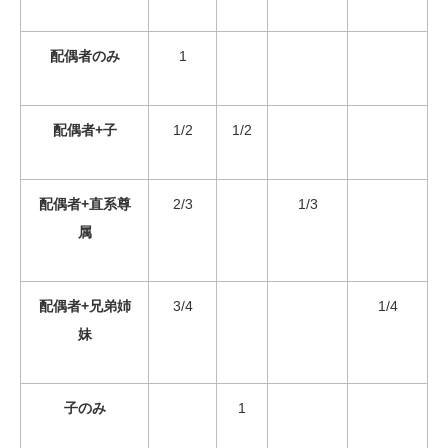
配偶者のみ
1
配偶者+子
1/2
1/2
配偶者+直系尊
2/3
1/3
属
配偶者+兄弟姉
3/4
1/4
妹
子のみ
1