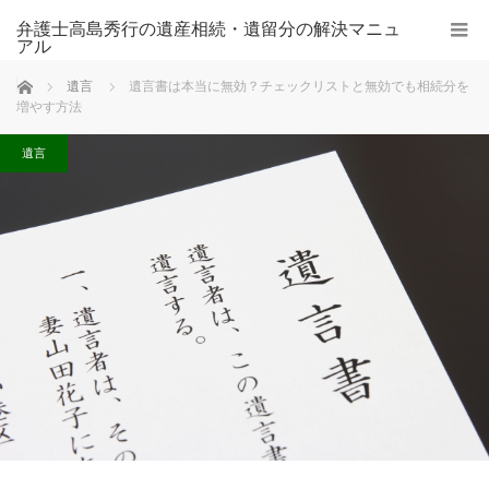
弁護士高島秀行の遺産相続・遺留分の解決マニュ
アル
ホーム
遺言
遺言書は本当に無効？チェックリストと無効でも相続分を
増やす方法
遺言