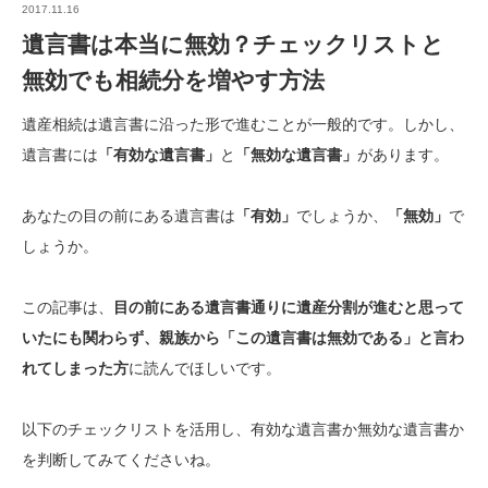
2017.11.16
遺言書は本当に無効？チェックリストと
無効でも相続分を増やす方法
遺産相続は遺言書に沿った形で進むことが一般的です。しかし、
遺言書には
「有効な遺言書」
と
「無効な遺言書」
があります。
あなたの目の前にある遺言書は
「
有効」
でしょうか、
「無効」
で
しょうか。
この記事は、
目の前にある遺言書通りに遺産分割が進むと思って
いたにも関わらず、親族から「この遺言書は無効である」と言わ
れてしまった方
に読んでほしいです。
以下のチェックリストを活用し、有効な遺言書か無効な遺言書か
を判断してみてくださいね。