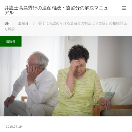
弁護士高島秀行の遺産相続・遺留分の解決マニュ
アル
ホーム
遺留分
養子にも認められる遺留分の割合は？実親との相続関係
も解説
遺留分
2018.07.19