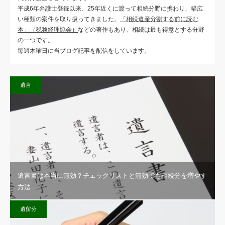
平成6年弁護士登録以来、25年近くに渡って相続分野に携わり、幅広
い種類の案件を取り扱ってきました。
「相続遺産分割する前に読む
本」（税務経理協会）
などの著作もあり、相続は最も得意とする分野
の一つです。
毎週木曜日に当ブログ記事を配信をしています。
遺言
遺言書は本当に無効？チェックリストと無効でも相続分を増やす
方法
遺留分