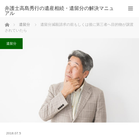
弁護士高島秀行の遺産相続・遺留分の解決マニュ
アル
ホーム
遺留分
遺留分減殺請求の前もしくは後に第三者へ目的物が譲渡
されていたら
遺留分
2018.07.5