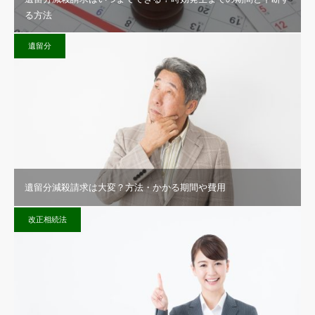
る方法
遺留分
遺留分減殺請求は大変？方法・かかる期間や費用
改正相続法