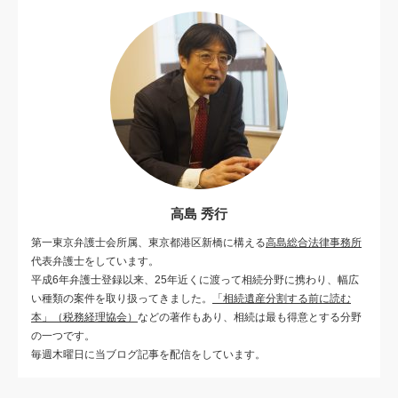
高島 秀行
第一東京弁護士会所属、東京都港区新橋に構える
高島総合法律事務所
代表弁護士をしています。
平成6年弁護士登録以来、25年近くに渡って相続分野に携わり、幅広
い種類の案件を取り扱ってきました。
「相続遺産分割する前に読む
本」（税務経理協会）
などの著作もあり、相続は最も得意とする分野
の一つです。
毎週木曜日に当ブログ記事を配信をしています。