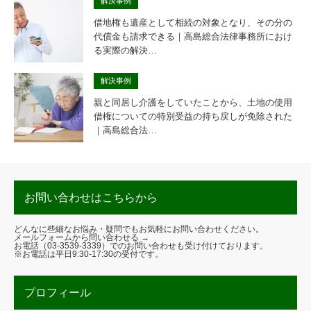
解決事例
借地権も遺産として相続の対象となり、その分の
代償金も請求できる｜高島総合法律事務所におけ
る実際の解決…
解決事例
親と同居し介護をしていたことから、土地の使用
借権についての特別受益の持ち戻しが免除された
｜高島総合法…
お問い合わせはこちらから
どんなに些細なお悩み・疑問でもお気軽にお問い合わせください。
メールフォームから問い合わせる →
お電話（
03-3539-3339
）でのお問い合わせも受け付けております。
※お電話は平日9:30-17:30の受付です。
プロフィール