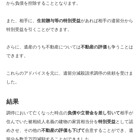
から負債を控除することとなります。
また、相手に、
生前贈与等の特別受益
があれば相手の遺留分から
特別受益を引くことができます。
さらに、遺産のうち不動産については
不動産の評価
も争うことは
できます。
これらのアドバイスを元に、遺留分減殺請求調停の依頼を受けま
した。
結果
調停において
亡くなった時点の
負債や立替金を差し引いて
相手が
住んでいた被相続人名義の建物の家賃相当分を
特別受益
として認
めさせ、
その他の
不動産の評価も下げて
合意することができ、
遺
留分を数千万円減額することができました。