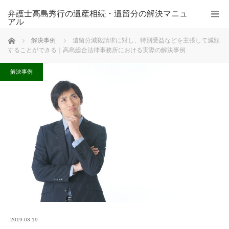
弁護士高島秀行の遺産相続・遺留分の解決マニュ
アル
ホーム
解決事例
遺留分減殺請求に対し、特別受益などを主張して減額
することができる｜高島総合法律事務所における実際の解決事例
解決事例
2019.03.19