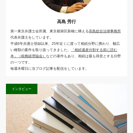
高島 秀行
第一東京弁護士会所属、東京都港区新橋に構える
高島総合法律事務所
代表弁護士をしています。
平成6年弁護士登録以来、25年近くに渡って相続分野に携わり、幅広
い種類の案件を取り扱ってきました。
「相続遺産分割する前に読む
本」（税務経理協会）
などの著作もあり、相続は最も得意とする分野
の一つです。
毎週木曜日に当ブログ記事を配信をしています。
インタビュー